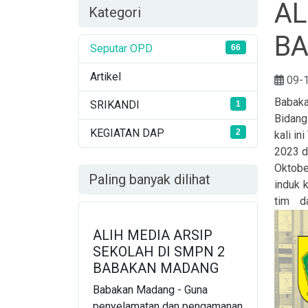
AL
Kategori
B
Seputar OPD
66
Artikel
09-
Babaka
SRIKANDI
1
Bidang
KEGIATAN DAP
2
kali i
2023 d
Oktobe
Paling banyak dilihat
induk 
tim d
ALIH MEDIA ARSIP
SEKOLAH DI SMPN 2
BABAKAN MADANG
Babakan Madang - Guna
penyelamatan dan pengamanan